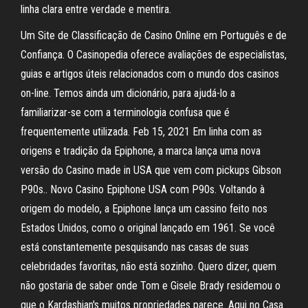
linha clara entre verdade e mentira.
Um Site de Classificação de Casino Online em Português e de
Confiança. O Casinopedia oferece avaliações de especialistas,
guias e artigos úteis relacionados com o mundo dos casinos
on-line. Temos ainda um dicionário, para ajudá-lo a
familiarizar-se com a terminologia confusa que é
frequentemente utilizada. Feb 15, 2021 Em linha com as
origens e tradição da Epiphone, a marca lança uma nova
versão do Casino made in USA que vem com pickups Gibson
P90s.. Novo Casino Epiphone USA com P90s. Voltando à
origem do modelo, a Epiphone lança um cassino feito nos
Estados Unidos, como o original lançado em 1961. Se você
está constantemente pesquisando nas casas de suas
celebridades favoritas, não está sozinho. Quero dizer, quem
não gostaria de saber onde Tom e Gisele Brady residemou o
que o Kardashian's muitos propriedades parece. Aqui no Casa