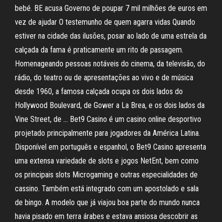
bebé. BE acusa Governo de poupar 7 mil milhões de euros em
vez de ajudar O testemunho de quem agarra vidas Quando
estiver na cidade das ilusões, posar ao lado de uma estrela da
calçada da fama é praticamente um rito de passagem.
Homenageando pessoas notáveis do cinema, da televisão, do
rádio, do teatro ou de apresentações ao vivo e de música
desde 1960, a famosa calçada ocupa os dois lados do
Hollywood Boulevard, de Gower a La Brea, e os dois lados da
Vine Street, de … Bet9 Casino é um casino online desportivo
projetado principalmente para jogadores da América Latina.
Disponível em português e espanhol, o Bet9 Casino apresenta
uma extensa variedade de slots e jogos NetEnt, bem como
os principais slots Microgaming e outras especialidades de
cassino. Também está integrado com um apostolado e sala
de bingo. A modelo que já viajou boa parte do mundo nunca
havia pisado em terra árabes e estava ansiosa descobrir as