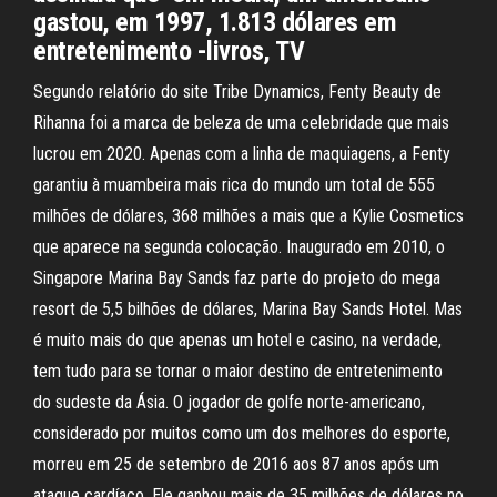
gastou, em 1997, 1.813 dólares em
entretenimento -livros, TV
Segundo relatório do site Tribe Dynamics, Fenty Beauty de
Rihanna foi a marca de beleza de uma celebridade que mais
lucrou em 2020. Apenas com a linha de maquiagens, a Fenty
garantiu à muambeira mais rica do mundo um total de 555
milhões de dólares, 368 milhões a mais que a Kylie Cosmetics
que aparece na segunda colocação. Inaugurado em 2010, o
Singapore Marina Bay Sands faz parte do projeto do mega
resort de 5,5 bilhões de dólares, Marina Bay Sands Hotel. Mas
é muito mais do que apenas um hotel e casino, na verdade,
tem tudo para se tornar o maior destino de entretenimento
do sudeste da Ásia. O jogador de golfe norte-americano,
considerado por muitos como um dos melhores do esporte,
morreu em 25 de setembro de 2016 aos 87 anos após um
ataque cardíaco. Ele ganhou mais de 35 milhões de dólares no