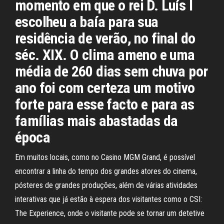
momento em que o rei D. Luís I
escolheu a baía para sua
residência de verão, no final do
séc. XIX. O clima ameno e uma
média de 260 dias sem chuva por
ano foi com certeza um motivo
forte para esse facto e para as
famílias mais abastadas da
época
Em muitos locais, como no Casino MGM Grand, é possível
encontrar a linha do tempo dos grandes atores do cinema,
pósteres de grandes produções, além de várias atividades
interativas que já estão à espera dos visitantes como o CSI:
The Experience, onde o visitante pode se tornar um detetive