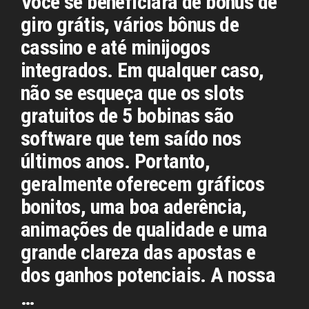
Você se beneficiará de bônus de
giro grátis, vários bônus de
cassino e até minijogos
integrados. Em qualquer caso,
não se esqueça que os slots
gratuitos de 5 bobinas são
software que tem saído nos
últimos anos. Portanto,
geralmente oferecem gráficos
bonitos, uma boa aderência,
animações de qualidade e uma
grande clareza das apostas e
dos ganhos potenciais. A nossa
…