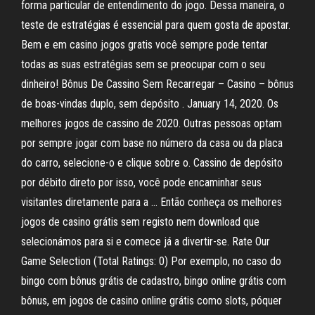
forma particular de entendimento do jogo. Dessa maneira, o
teste de estratégias é essencial para quem gosta de apostar.
Bem e em casino jogos gratis você sempre pode tentar
todas as suas estratégias sem se preocupar com o seu
dinheiro! Bônus De Cassino Sem Recarregar – Casino – bônus
de boas-vindas duplo, sem depósito . January 14, 2020. Os
melhores jogos de cassino de 2020. Outras pessoas optam
por sempre jogar com base no número da casa ou da placa
do carro, selecione-o e clique sobre o. Cassino de depósito
por débito direto por isso, você pode encaminhar seus
visitantes diretamente para a … Então conheça os melhores
jogos de casino grátis sem registo nem download que
selecionámos para si e comece já a divertir-se. Rate Our
Game Selection (Total Ratings: 0) Por exemplo, no caso do
bingo com bônus grátis de cadastro, bingo online grátis com
bônus, em jogos de casino online grátis como slots, póquer