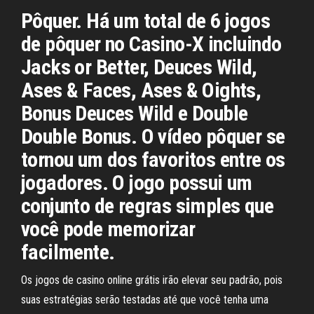
Pôquer. Há um total de 6 jogos
de pôquer no Casino-X incluindo
Jacks or Better, Deuces Wild,
Ases & Faces, Ases & Oights,
Bonus Deuces Wild e Double
Double Bonus. O vídeo pôquer se
tornou um dos favoritos entre os
jogadores. O jogo possui um
conjunto de regras simples que
você pode memorizar
facilmente.
Os jogos de casino online grátis irão elevar seu padrão, pois
suas estratégias serão testadas até que você tenha uma