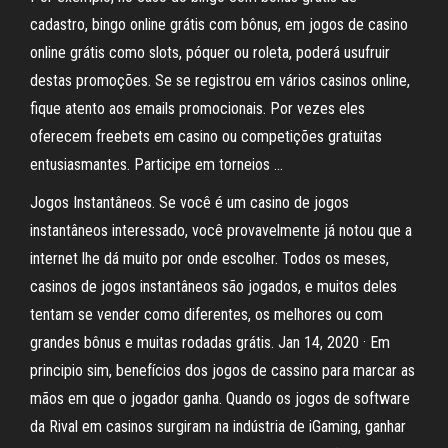
cadastro, bingo online grátis com bônus, em jogos de casino
online grátis como slots, póquer ou roleta, poderá usufruir
destas promoções. Se se registrou em vários casinos online,
fique atento aos emails promocionais. Por vezes eles
oferecem freebets em casino ou competições gratuitas
entusiasmantes. Participe em torneios …
Jogos Instantâneos. Se você é um casino de jogos
instantâneos interessado, você provavelmente já notou que a
internet lhe dá muito por onde escolher. Todos os meses,
casinos de jogos instantâneos são jogados, e muitos deles
tentam se vender como diferentes, os melhores ou com
grandes bônus e muitas rodadas grátis. Jan 14, 2020 · Em
principio sim, benefícios dos jogos de cassino para marcar as
mãos em que o jogador ganha. Quando os jogos de software
da Rival em casinos surgiram na indústria de iGaming, ganhar