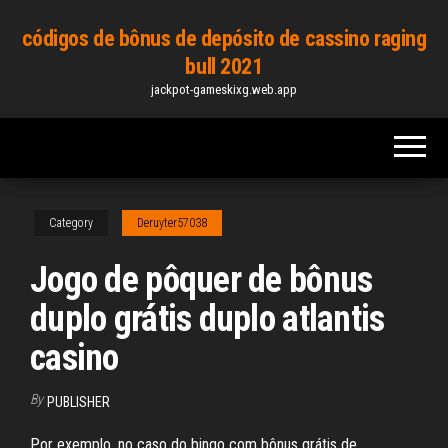
Skip
códigos de bônus de depósito de cassino raging
to
bull 2021
the
jackpot-gameskixg.web.app
content
Category
Deruyter57038
Jogo de pôquer de bônus
duplo grátis duplo atlantis
casino
By
PUBLISHER
Por exemplo, no caso do bingo com bônus grátis de