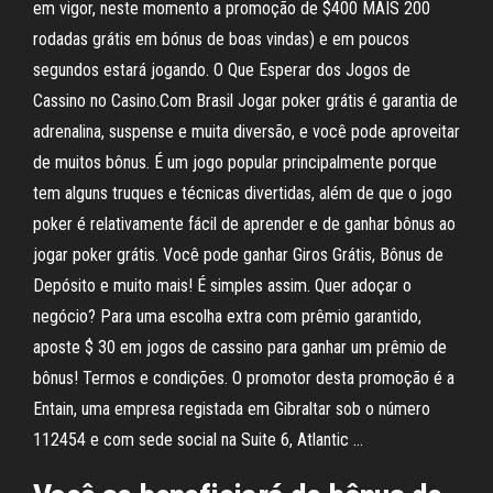
em vigor, neste momento a promoção de $400 MAIS 200
rodadas grátis em bónus de boas vindas) e em poucos
segundos estará jogando. O Que Esperar dos Jogos de
Cassino no Casino.Com Brasil Jogar poker grátis é garantia de
adrenalina, suspense e muita diversão, e você pode aproveitar
de muitos bônus. É um jogo popular principalmente porque
tem alguns truques e técnicas divertidas, além de que o jogo
poker é relativamente fácil de aprender e de ganhar bônus ao
jogar poker grátis. Você pode ganhar Giros Grátis, Bônus de
Depósito e muito mais! É simples assim. Quer adoçar o
negócio? Para uma escolha extra com prêmio garantido,
aposte $ 30 em jogos de cassino para ganhar um prêmio de
bônus! Termos e condições. O promotor desta promoção é a
Entain, uma empresa registada em Gibraltar sob o número
112454 e com sede social na Suite 6, Atlantic …