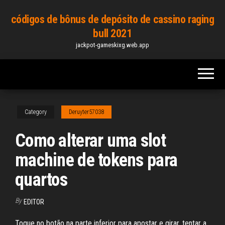
Skip
códigos de bônus de depósito de cassino raging
to
bull 2021
the
jackpot-gameskixg.web.app
content
Category
Deruyter57038
Como alterar uma slot
machine de tokens para
quartos
By
EDITOR
Toque no botão na parte inferior para apostar e girar, tentar a