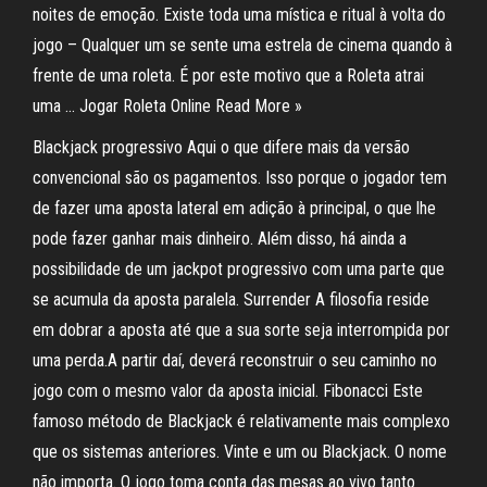
noites de emoção. Existe toda uma mística e ritual à volta do
jogo – Qualquer um se sente uma estrela de cinema quando à
frente de uma roleta. É por este motivo que a Roleta atrai
uma … Jogar Roleta Online Read More »
Blackjack progressivo Aqui o que difere mais da versão
convencional são os pagamentos. Isso porque o jogador tem
de fazer uma aposta lateral em adição à principal, o que lhe
pode fazer ganhar mais dinheiro. Além disso, há ainda a
possibilidade de um jackpot progressivo com uma parte que
se acumula da aposta paralela. Surrender A filosofia reside
em dobrar a aposta até que a sua sorte seja interrompida por
uma perda.A partir daí, deverá reconstruir o seu caminho no
jogo com o mesmo valor da aposta inicial. Fibonacci Este
famoso método de Blackjack é relativamente mais complexo
que os sistemas anteriores. Vinte e um ou Blackjack. O nome
não importa. O jogo toma conta das mesas ao vivo tanto