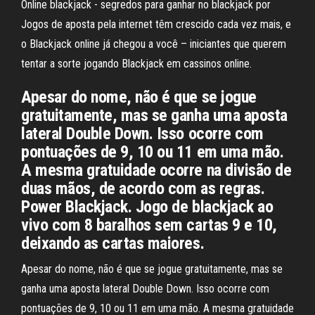
Online blackjack - segredos para ganhar no blackjack por
Jogos de aposta pela internet têm crescido cada vez mais, e
o Blackjack online já chegou a você – iniciantes que querem
tentar a sorte jogando Blackjack em cassinos online.
Apesar do nome, não é que se jogue
gratuitamente, mas se ganha uma aposta
lateral Double Down. Isso ocorre com
pontuações de 9, 10 ou 11 em uma mão.
A mesma gratuidade ocorre na divisão de
duas mãos, de acordo com as regras.
Power Blackjack. Jogo de blackjack ao
vivo com 8 baralhos sem cartas 9 e 10,
deixando as cartas maiores.
Apesar do nome, não é que se jogue gratuitamente, mas se
ganha uma aposta lateral Double Down. Isso ocorre com
pontuações de 9, 10 ou 11 em uma mão. A mesma gratuidade