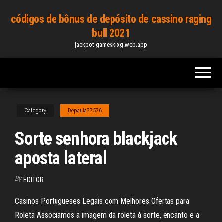
Skip
códigos de bônus de depósito de cassino raging
to
bull 2021
the
jackpot-gameskixg.web.app
content
Category
Depaula77576
Sorte senhora blackjack
aposta lateral
By
EDITOR
Casinos Portugueses Legais com Melhores Ofertas para
Roleta Associamos a imagem da roleta à sorte, encanto e a