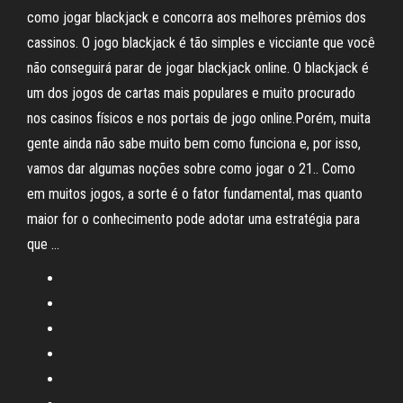
como jogar blackjack e concorra aos melhores prêmios dos
cassinos. O jogo blackjack é tão simples e vicciante que você
não conseguirá parar de jogar blackjack online. O blackjack é
um dos jogos de cartas mais populares e muito procurado
nos casinos físicos e nos portais de jogo online.Porém, muita
gente ainda não sabe muito bem como funciona e, por isso,
vamos dar algumas noções sobre como jogar o 21.. Como
em muitos jogos, a sorte é o fator fundamental, mas quanto
maior for o conhecimento pode adotar uma estratégia para
que …