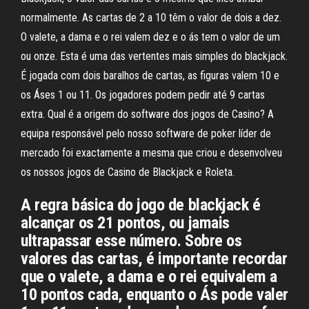
normalmente. As cartas de 2 a 10 têm o valor de dois a dez.
O valete, a dama e o rei valem dez e o ás tem o valor de um
ou onze. Esta é uma das vertentes mais simples do blackjack.
É jogada com dois baralhos de cartas, as figuras valem 10 e
os Áses 1 ou 11. Os jogadores podem pedir até 9 cartas
extra. Qual é a origem do software dos jogos de Casino? A
equipa responsável pelo nosso software de poker líder de
mercado foi exactamente a mesma que criou e desenvolveu
os nossos jogos de Casino de Blackjack e Roleta.
A regra básica do jogo de blackjack é
alcançar os 21 pontos, ou jamais
ultrapassar esse número. Sobre os
valores das cartas, é importante recordar
que o valete, a dama e o rei equivalem a
10 pontos cada, enquanto o Ás pode valer