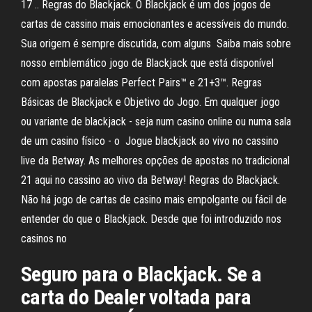
17 .. Regras do Blackjack. O Blackjack é um dos jogos de
cartas de cassino mais emocionantes e acessíveis do mundo.
Sua origem é sempre discutida, com alguns Saiba mais sobre
nosso emblemático jogo de Blackjack que está disponível
com apostas paralelas Perfect Pairs™ e 21+3™. Regras
Básicas de Blackjack e Objetivo do Jogo. Em qualquer jogo
ou variante de blackjack - seja num casino online ou numa sala
de um casino físico - o Jogue blackjack ao vivo no cassino
live da Betway. As melhores opções de apostas no tradicional
21 aqui no cassino ao vivo da Betway! Regras do Blackjack.
Não há jogo de cartas de casino mais empolgante ou fácil de
entender do que o Blackjack. Desde que foi introduzido nos
casinos no
Seguro para o Blackjack. Se a
carta do Dealer voltada para