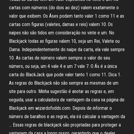
cartas com números (do dois ao dez) valem exatamente o
valor que exibem. Os Áses podem tanto valer 1 como 11 e as
cartas com figuras (valetes, damas e reis) valem 10. Os
naipes não são tidos em consideração no vinte e um. No
Blackjack todas as figuras valem 10, seja um Rei, Valete ou
Dama. Independentemente do naipe da carta, ela vale sempre
10. As cartas de número valem sempre o valor do seu
número, ou seja, um 4 vale 4 e um 7 vale 7. O Ás é a única
carta do BlackJack que pode valer tanto 1 como 11. Dica 1.
As regras do Blackjack não são sempre as mesmas de um
site para outro. Minha sugestão é anotar as regras e, em
seguida, usar a calculadora de vantagem da casa na página de
Blackjack em wizardofodds.com. Depois de informar o
número de baralhos e as regras, ela irá calcular a vantagem da
… Essas regras de blackjack são projetadas para proteger a
vantagem da casa a longo prazo, garantindo que o dealer