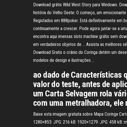
Download grátis Wild West Story para Windows. Down
história do Velho Oeste: O começo, um emocionante 
Registados em 888poker. Está definitivamente em b
continuamente a crescer. Pode agora juntar-se a uma
encontra aqui imensas slots machine grátis sem down
em verdadeiros objetos de … Assista as melhores sér
Download Gratis o crânio do Coringa detém um desenho
modelos de design e ilustrações …
ao dado de Características 
valor do teste, antes de ap
um Carta Selvagem rola vár
com uma metralhadora, ele 
Baixe esta imagem gratuita sobre Mapa Coringa Carta
1280×853: JPG: 216 kB: 1920×1279: JPG: 458 kB: mapa