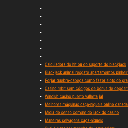
Calculadora do hit ou do suporte do blackjack
Blackjack animal resgate apartamentos pinheir
Forjar quebra-cabeça como fazer slots de gr
Casino mbit sem códigos de bônus de depósi
Winclub casino puerto vallarta jal
Melhores máquinas caça-níqueis online canadá
Mídia de senso comum do jack do casino
Maneiras selvagens caça-níqueis