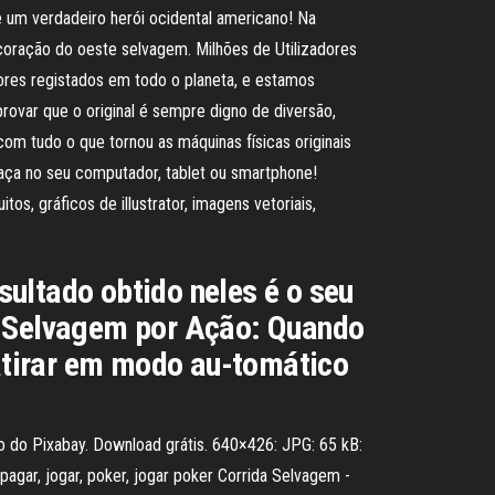
e um verdadeiro herói ocidental americano! Na
oração do oeste selvagem. Milhões de Utilizadores
res registados em todo o planeta, e estamos
rovar que o original é sempre digno de diversão,
om tudo o que tornou as máquinas físicas originais
raça no seu computador, tablet ou smartphone!
s, gráficos de illustrator, imagens vetoriais,
ultado obtido neles é o seu
do Selvagem por Ação: Quando
atirar em modo au-tomático
o do Pixabay. Download grátis. 640×426: JPG: 65 kB:
agar, jogar, poker, jogar poker Corrida Selvagem -