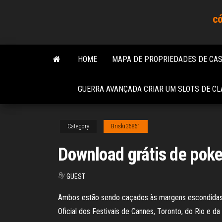
Skip
có
to
the
content
HOME
MAPA DE PROPRIEDADES DE CAS
GUERRA AVANÇADA CRIAR UM SLOTS DE CL
Category
Briski36861
Download grátis de pok
By
GUEST
Ambos estão sendo caçados às margens escondidas d
Oficial dos Festivais de Cannes, Toronto, do Rio e