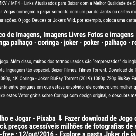
KV / MP4 - Links Atualizados para Baixar com a Melhor Qualidade de 
oker Vegas começam a pagar somente com um par de Jacks ou cartas m
variações. O jogo Deuces or Jokers Wild, por exemplo, coloca uma cart
nco de Imagens, Imagens Livres Fotos e imagens
ga palhaço · coringa · joker · poker · palhaço · r
 jogo. Além disso, muitos dos termos usados são “emprestados” do ingl
 linguagem tão especial. Baixar Filmes, Filmes Torrent, Download de Fil
 1080p, 4K. Coringa - Joker BluRay Torrent (2019) 1080p 720p BluRay 
enta entre gangues em que estava envolvido, ele conhece uma mulher qu
aixe estes Vetor grátis sobre Coringa com design original, e descubra ma
lho e Jogar - Pixaba ⬇ Fazer download de Jogo d
ock preços acessíveis milhões de fotografias de
-free ; 12/out/2016 - Explore a pasta Joker de i