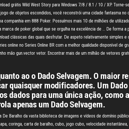
load grátis Wild West Story para Windows 7/8 / 8.1 / 10 / XP. Torne-s
jogo de objetos escondidos, você reconstrói uma cidade fantasma no c
oa companhia em 888 Poker. Possuímos mais 10 de milhões de utilizado
 marca de poker global que se orgulha na excelência de … De forma a p
load clássicas das quais desfrutar. De aspeto relativamente simples e c
ies online no Series Online BR com a melhor qualidade disponível de g
 mão gun.vector vetor. Encontrar mais de um milhão de vetores gratuito
quanto ao o Dado Selvagem. O maior res
licar quaisquer modificadores. Um Da
ios dados para uma única ação, como 
rola apenas um Dado Selvagem.
 De Baralho da vasta biblioteca de imagens e vídeos de domínio públic
, coringa, carta de baralho, cubo, jogo cubo, velocidade instantânea, p