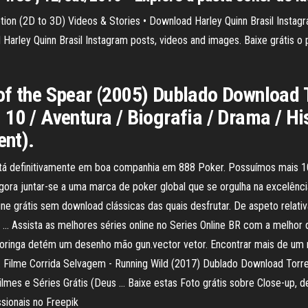
ion (2D to 3D) Videos & Stories • Download Harley Quinn Brasil Instag
Harley Quinn Brasil Instagram posts, videos and images. Baixe grátis o
of the Spear (2005) Dublado Download 
10 / Aventura / Biografia / Drama / His
ent).
tá definitivamente em boa companhia em 888 Poker. Possuímos mais 10
ora juntar-se a uma marca de poker global que se orgulha na excelênci
ine grátis sem download clássicas das quais desfrutar. De aspeto relat
e … Assista as melhores séries online no Series Online BR com a melhor
oringa detém um desenho mão gun.vector vetor. Encontrar mais de um milh
 … Filme Corrida Selvagem - Running Wild (2017) Dublado Download Torr
lmes e Séries Grátis (Deus … Baixe estas Foto grátis sobre Close-up, de
sionais no Freepik